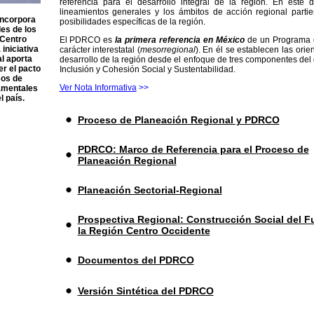
referencia para el desarrollo integral de la región. En este
lineamientos generales y los ámbitos de acción regional parti
incorpora
posibilidades específicas de la región.
les de los
 Centro
El PDRCO es
la primera referencia en México
de un Programa d
 iniciativa
carácter interestatal (
mesorregional
). En él se establecen las ori
al aporta
desarrollo de la región desde el enfoque de tres componentes del 
r el pacto
Inclusión y Cohesión Social y Sustentabilidad.
sos de
Ver Nota Informativa
>>
amentales
l país.
Proceso de Planeación Regional y PDRCO
PDRCO: Marco de Referencia para el Proceso de
Planeación Regional
Planeación Sectorial-Regional
Prospectiva Regional: Construcción Social del F
la Región Centro Occidente
Documentos del PDRCO
Versión Sintética del PDRCO