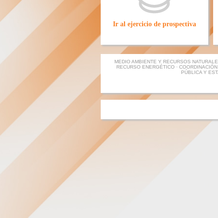
Ir al ejercicio de prospectiva
MEDIO AMBIENTE Y RECURSOS NATURALE
RECURSO ENERGÉTICO · COORDINACIÓN 
PÚBLICA Y ES