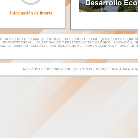
Información de interés
S · DESARROLLO URBANO TERRITORIAL · DESARROLLO RURAL · DESARROLLO ECONÓMIC
INTERINSTITUCIONAL · INVESTIGACIÓN Y DESARROLLO TECNOLÓGICO · EDUCACIÓN · G
TADO DE DERECHO · CULTURA E IDENTIDAD REGIONAL · COMUNICACIONES Y TRANSPORT
AV. NIÑOS HEROES 2905-4 COL. JARDINES DEL BOSQUE GUADADALAJARA,J