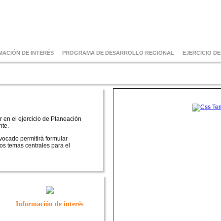
MACIÓN DE INTERÉS
PROGRAMA DE DESARROLLO REGIONAL
EJERCICIO D
o de Prospectiva para la Región Centro 
en el ejercicio de Planeación
nte.
vocado permitirá formular
os temas centrales para el
Información de interés